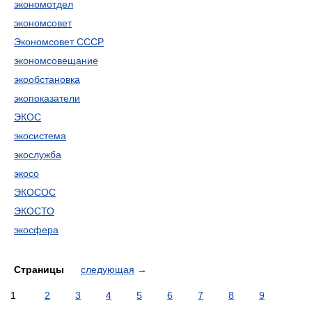
экономотдел
экономсовет
Экономсовет СССР
экономсовещание
экообстановка
экопоказатели
ЭКОС
экосистема
экослужба
экосо
ЭКОСОС
ЭКОСТО
экосфера
Страницы
следующая
→
1
2
3
4
5
6
7
8
9