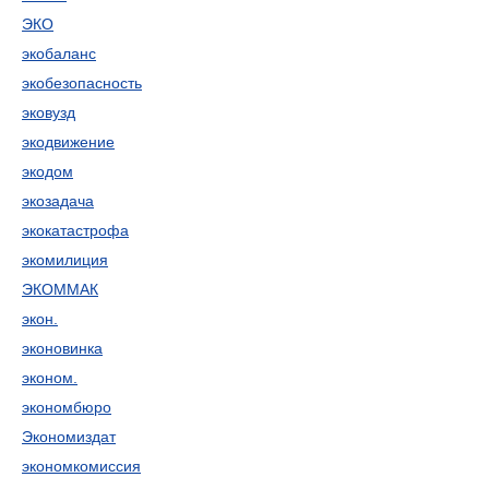
ЭКО
экобаланс
экобезопасность
эковузд
экодвижение
экодом
экозадача
экокатастрофа
экомилиция
ЭКОММАК
экон.
эконовинка
эконом.
экономбюро
Экономиздат
экономкомиссия