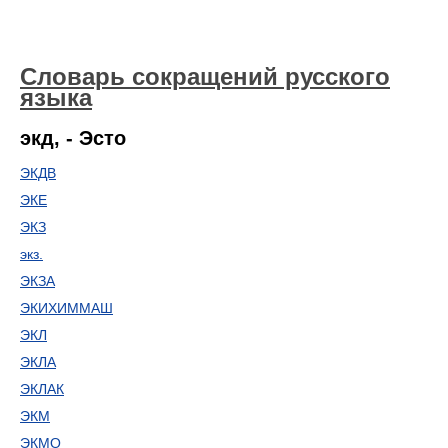
Словарь сокращений русского
языка
экд, - Эсто
ЭКДВ
ЭКЕ
ЭКЗ
экз.
ЭКЗА
ЭКИХИММАШ
ЭКЛ
ЭКЛА
ЭКЛАК
ЭКМ
ЭКМО